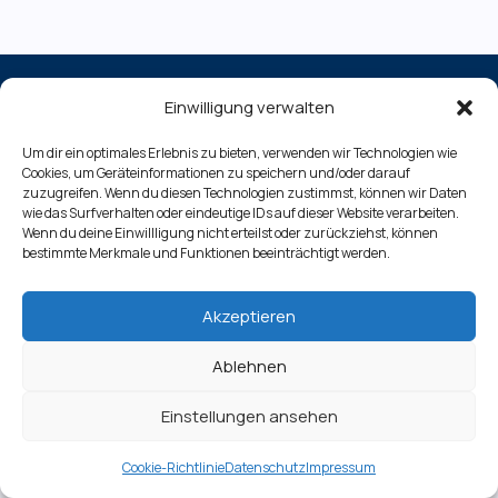
Einwilligung verwalten
Impressum
Um dir ein optimales Erlebnis zu bieten, verwenden wir Technologien wie
Datenschutz
Cookies, um Geräteinformationen zu speichern und/oder darauf
Cookie-Richtlinie (EU)
zuzugreifen. Wenn du diesen Technologien zustimmst, können wir Daten
wie das Surfverhalten oder eindeutige IDs auf dieser Website verarbeiten.
Wenn du deine Einwillligung nicht erteilst oder zurückziehst, können
bestimmte Merkmale und Funktionen beeinträchtigt werden.
Copyright © 2026 Gewinnbringend Investieren
Akzeptieren
Ablehnen
Einstellungen ansehen
Cookie-Richtlinie
Datenschutz
Impressum