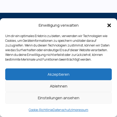
Einwilligung verwalten
Impressum
Um dir ein optimales Erlebnis zu bieten, verwenden wir Technologien wie
Datenschutz
Cookies, um Geräteinformationen zu speichern und/oder darauf
Cookie-Richtlinie (EU)
zuzugreifen. Wenn du diesen Technologien zustimmst, können wir Daten
wie das Surfverhalten oder eindeutige IDs auf dieser Website verarbeiten.
Wenn du deine Einwillligung nicht erteilst oder zurückziehst, können
bestimmte Merkmale und Funktionen beeinträchtigt werden.
Copyright © 2026 Gewinnbringend Investieren
Akzeptieren
Ablehnen
Einstellungen ansehen
Cookie-Richtlinie
Datenschutz
Impressum