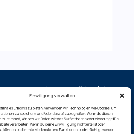
Impressum
Datenschutz
Cookie-Richtlinie (EU)
Einwilligung verwalten
ptimales Erlebnis zu bieten, verwenden wir Technologien wie Cookies, um
mationen zu speichern und/oder darauf zuzugreifen. Wenn du diesen
 zustimmst, können wir Daten wie das Surfverhalten oder eindeutige IDs
ebsite verarbeiten. Wenn du deine Einwillligung nicht erteilst oder
t, können bestimmte Merkmale und Funktionen beeinträchtigt werden.