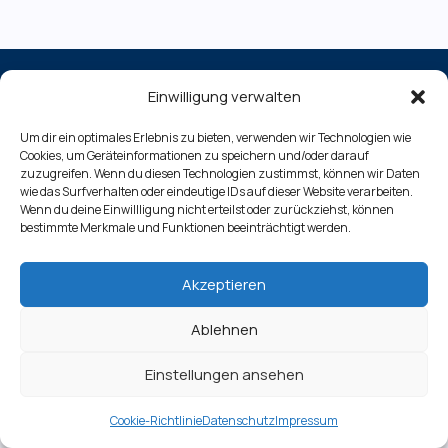
Einwilligung verwalten
Impressum
Um dir ein optimales Erlebnis zu bieten, verwenden wir Technologien wie
Datenschutz
Cookies, um Geräteinformationen zu speichern und/oder darauf
Cookie-Richtlinie (EU)
zuzugreifen. Wenn du diesen Technologien zustimmst, können wir Daten
wie das Surfverhalten oder eindeutige IDs auf dieser Website verarbeiten.
Wenn du deine Einwillligung nicht erteilst oder zurückziehst, können
bestimmte Merkmale und Funktionen beeinträchtigt werden.
Copyright © 2026 Gewinnbringend Investieren
Akzeptieren
Ablehnen
Einstellungen ansehen
Cookie-Richtlinie
Datenschutz
Impressum